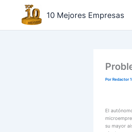
Ir
al
10 Mejores Empresas
contenido
Probl
Por
Redactor 
El autónomo
microempres
su mayor ai