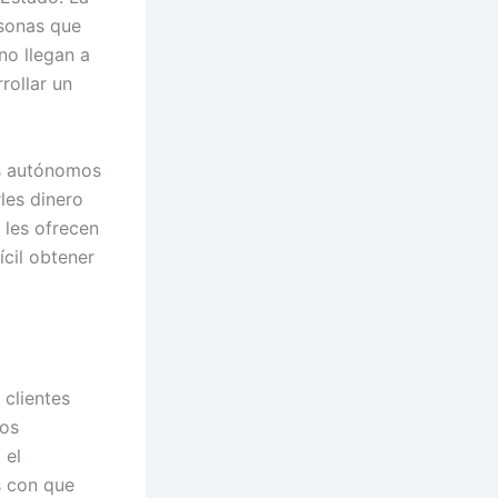
rsonas que
no llegan a
rollar un
os autónomos
les dinero
 les ofrecen
ícil obtener
clientes
los
 el
s con que