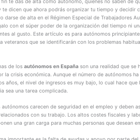
fin te das de alta como autónomo, quienes no saben de q
 y te dicen que ahora podrás organizar tu tiempo y decidir 
ero darse de alta en el Régimen Especial de Trabajadores 
galo con el súper poder de la organización del tiempo ni un
entes al gusto. Este artículo es para autónomos principiant
a veteranos que se identificarán con los problemas habitua
mas de los
autónomos en España
son una realidad que se h
r la crisis económica. Aunque el número de autónomos h
os años, el nivel de ingresos es muy bajo, lo cual hace que 
ia sea una tarea complicada.
 autónomos carecen de seguridad en el empleo y deben a
relacionados con su trabajo. Los altos costes fiscales y lab
ponen una gran carga para muchas personas que desean e
ma importante es la falta de ayudas y apoyo por parte del