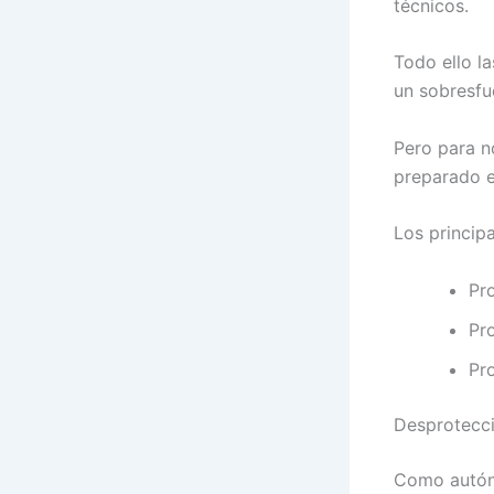
técnicos.
Todo ello l
un sobresfu
Pero para n
preparado e
Los princip
Pr
Pr
Pr
Desprotecci
Como autóno