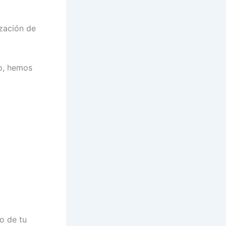
ización de
o, hemos
o de tu