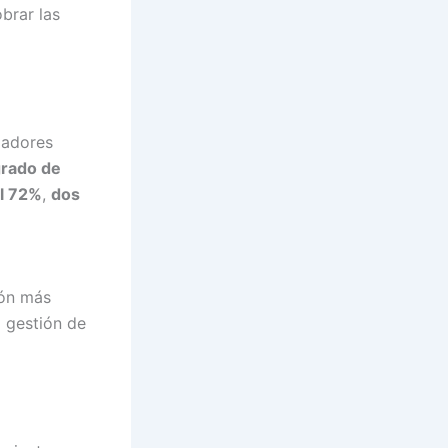
brar las
jadores
grado de
el 72%
,
dos
ión más
a gestión de