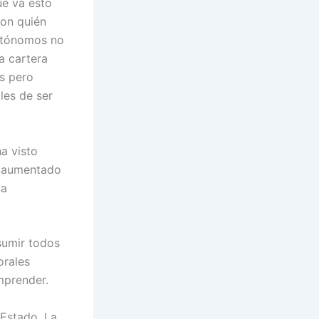
ué va esto
con quién
Autónomos no
a cartera
es pero
les de ser
a visto
a aumentado
la
sumir todos
orales
mprender.
 Estado. La