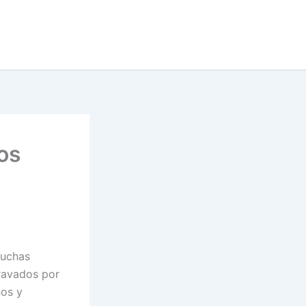
os
muchas
ravados por
nos y