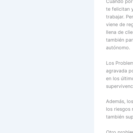
Cuando por 
te felicitan
trabajar. P
viene de re
llena de cli
también par
autónomo.
Los Proble
agravada po
en los últim
supervivenc
Además, los
los riesgos 
también su
Otro proble