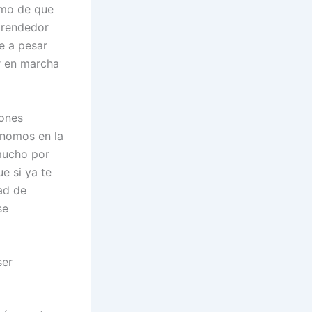
nomo de que
mprendedor
e a pesar
r en marcha
iones
ónomos en la
mucho por
e si ya te
ad de
se
ser