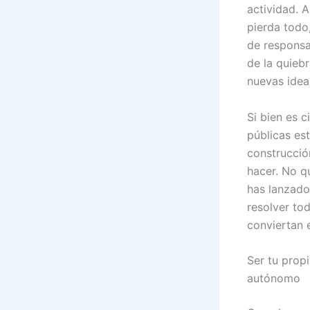
actividad. 
pierda todo
de responsa
de la quieb
nuevas idea
Si bien es c
públicas es
construcció
hacer. No q
has lanzado
resolver to
conviertan 
Ser tu prop
autónomo