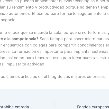
a veces no pueden implementar nuevas tecnologías o herr
ían su rendimiento y productividad porque no tienen tiemp
endo autónomos. El tiempo para formarte seguramente lo d
 negocio.
omo el pez que se muerde la cola, porque si no te formas,
te a la competencia?
Saca tiempo para hacer micro cursos 
er encuentros con colegas para compartir conocimientos en
áreas. La formación es importante para implantar sistemas
idad, así como para tener recursos para idear nuestras estr
sí impulsar tu actividad.
ros últimos artículos en el blog de Las mejores empresas.
Noticias España prohíbe entrada a británicos no vacunados
Fondos europeos