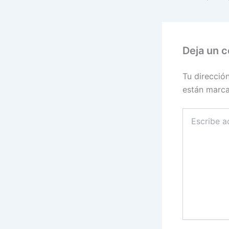
Deja un 
Tu direcció
están marc
Escribe
aquí...