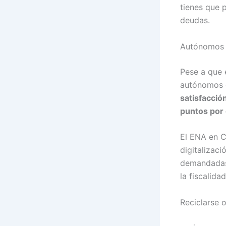
tienes que p
deudas.
Autónomos s
Pese a que 
autónomos en
satisfacció
puntos por 
El ENA en C
digitalizac
demandadas 
la fiscalida
Reciclarse 