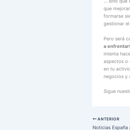
… sino que 
que mejorar
formarse si
gestionar el
Pero será c
a enfrentar
intenta hac
aspectos o 
en tu activ
negocios y a
Sigue nuest
ANTERIOR