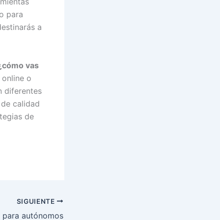
amientas
o para
estinarás a
¿cómo vas
online o
 diferentes
 de calidad
ategias de
SIGUIENTE
 para autónomos