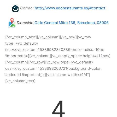
Correo:
http://www.edorestaurante.es/#contact
Dirección:
Calle General Mitre 136, Barcelona, 08006
[/vc_column_text][/vc_column][/vc_row][vc_row
type=»vc_default»
css=».vc_custom_1538698234038{border-radius: 10px
!important;}»][vc_column][vc_empty_space height=»12px»]
[/vc_column][/vc_row][vc_row type=»vc_default»
css=».vc_custom_1538698206721{background-color:
#ededed !important;}»][vc_column width=»1/4″]
[vc_column_text]
4