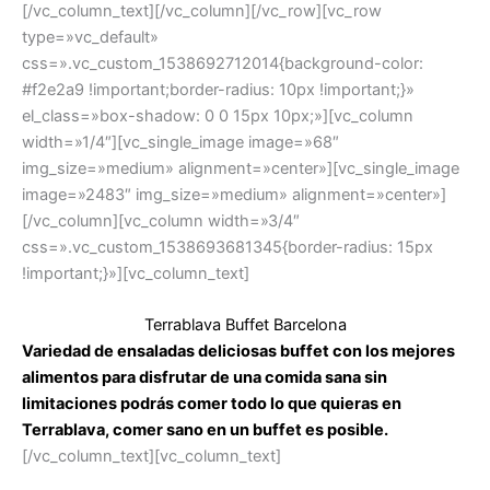
[/vc_column_text][/vc_column][/vc_row][vc_row
type=»vc_default»
css=».vc_custom_1538692712014{background-color:
#f2e2a9 !important;border-radius: 10px !important;}»
el_class=»box-shadow: 0 0 15px 10px;»][vc_column
width=»1/4″][vc_single_image image=»68″
img_size=»medium» alignment=»center»][vc_single_image
image=»2483″ img_size=»medium» alignment=»center»]
[/vc_column][vc_column width=»3/4″
css=».vc_custom_1538693681345{border-radius: 15px
!important;}»][vc_column_text]
Terrablava Buffet Barcelona
Variedad de ensaladas deliciosas buffet con los mejores
alimentos para disfrutar de una comida sana sin
limitaciones podrás comer todo lo que quieras en
Terrablava, comer sano en un buffet es posible.
[/vc_column_text][vc_column_text]