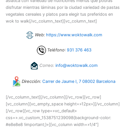
asiática con variedad de nutriciones menús que podrás
disfrutar mientras láminas por la ciudad variedad de pastas
vegetales cereales y platos para elegir tus preferidos en
wok to walk[/vc_column_text][vc_column_text]
Web:
https://www.woktowalk.com
Teléfono
:
931 376 463‬
Correo:
info@woktowalk.com
Dirección:
Carrer de Jaume I, 7 08002 Barcelona
[/vc_column_text][/vc_column][/vc_row][vc_row]
[vc_column][vc_empty_space height=»12px»][/vc_column]
[/vc_row][vc_row type=»vc_default»
css=».vc_custom_1538751239098{background-color:
#e8e8e8 !important;}»][vc_column width=»1/4″]