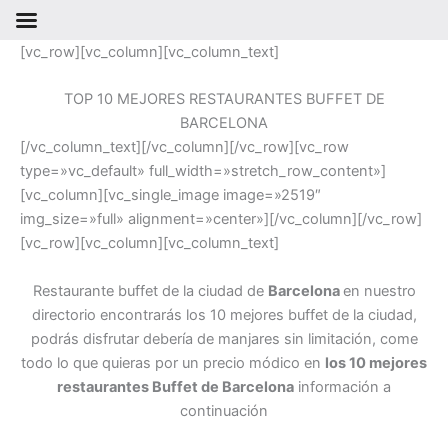
Ir
[vc_row][vc_column][vc_column_text]
al
contenido
TOP 10 MEJORES RESTAURANTES BUFFET DE
BARCELONA
[/vc_column_text][/vc_column][/vc_row][vc_row
type=»vc_default» full_width=»stretch_row_content»]
[vc_column][vc_single_image image=»2519″
img_size=»full» alignment=»center»][/vc_column][/vc_row]
[vc_row][vc_column][vc_column_text]
Restaurante buffet de la ciudad de
Barcelona
en nuestro
directorio encontrarás los 10 mejores buffet de la ciudad,
podrás disfrutar debería de manjares sin limitación, come
todo lo que quieras por un precio módico en
los 10 mejores
restaurantes Buffet de Barcelona
información a
continuación