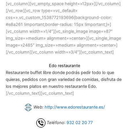
[vc_column][vc_empty_space height=»12px»][/vc_column]
[/vc_row][vc_row type=»vc_default»
css=».vc_custom_1538772193696{background-color:
#e8a261 !important;border-radius: 15px !important;}»]
[vc_column width=»1/4″][vc_single_image image=»87″
img_size=»medium» alignment=»center»][vc_single_image
image=»2485″ img_size=»medium» alignment=»center»]
[/vc_column][vc_column width=»3/4″][vc_column_text]
Edo restaurante
Restaurante buffet libre donde podrás pedir todo lo que
quieras, pedidos con gran variedad de comidas, disfruta de
los mejores platos en nuestro restaurante Edo.
[/vc_column_text][vc_column_text]
Web:
http://www.edorestaurante.es/
Teléfono
:
932 02 20 77