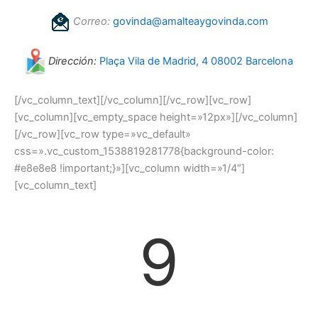
Correo:
govinda@amalteaygovinda.com
Dirección:
Plaça Vila de Madrid, 4 08002 Barcelona
[/vc_column_text][/vc_column][/vc_row][vc_row]
[vc_column][vc_empty_space height=»12px»][/vc_column]
[/vc_row][vc_row type=»vc_default»
css=».vc_custom_1538819281778{background-color:
#e8e8e8 !important;}»][vc_column width=»1/4″]
[vc_column_text]
9