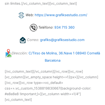
sin límites.[/vc_column_text][vc_column_text]
Web:
https://www.grafiksestudio.com/
Teléfono
:
934 715 360
Correo:
grafiks@grafiksestudio.com
Dirección:
C/Tirso de Molina, 36.Nave 1 08940 Cornellà
Barcelona
[/vc_column_text][/vc_column][/vc_row][vc_row]
[vc_column][vc_empty_space height=»12px»][/vc_column]
[/vc_row][vc_row type=»vc_default»
css=».vc_custom_1538819830667{background-color:
#e8e8e8 !important;}»][vc_column width=»1/4″]
[vc_column_text]