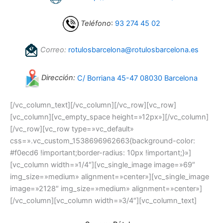
Teléfono
:
93 274 45 02
Correo:
rotulosbarcelona@rotulosbarcelona.es
Dirección:
C/ Borriana 45-47 08030 Barcelona
[/vc_column_text][/vc_column][/vc_row][vc_row]
[vc_column][vc_empty_space height=»12px»][/vc_column]
[/vc_row][vc_row type=»vc_default»
css=».vc_custom_1538696962663{background-color:
#f0ecd6 !important;border-radius: 10px !important;}»]
[vc_column width=»1/4″][vc_single_image image=»69″
img_size=»medium» alignment=»center»][vc_single_image
image=»2128″ img_size=»medium» alignment=»center»]
[/vc_column][vc_column width=»3/4″][vc_column_text]