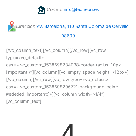
Correo:
info@tecneon.es
Dirección:
Av. Barcelona, 110 Santa Coloma de Cervelló
08690
[/vc_column_text][/vc_column][/vc_row][vc_row
type=»vc_default»
css=».vc_custom_1538698234038{border-radius: 10px
!important;}»][vc_column][vc_empty_space height=»12px»]
[/vc_column][/vc_row][vc_row type=»vc_default»
css=».vc_custom_1538698206721{background-color:
#ededed !important;}»][vc_column width=»1/4″]
[vc_column_text]
4