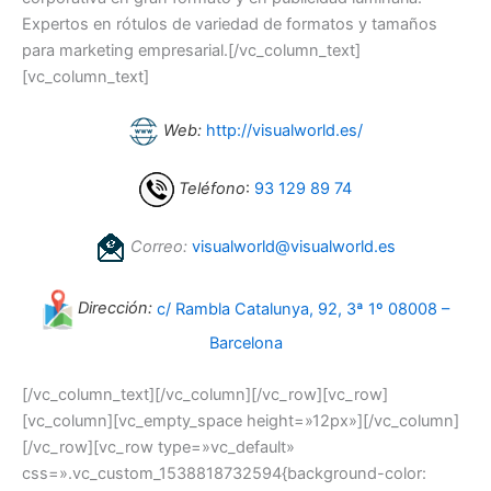
Expertos en rótulos de variedad de formatos y tamaños
para marketing empresarial.[/vc_column_text]
[vc_column_text]
Web:
http://visualworld.es/
Teléfono
:
93 129 89 74
Correo:
visualworld@visualworld.es
Dirección:
c/ Rambla Catalunya, 92, 3ª 1º 08008 –
Barcelona
[/vc_column_text][/vc_column][/vc_row][vc_row]
[vc_column][vc_empty_space height=»12px»][/vc_column]
[/vc_row][vc_row type=»vc_default»
css=».vc_custom_1538818732594{background-color: