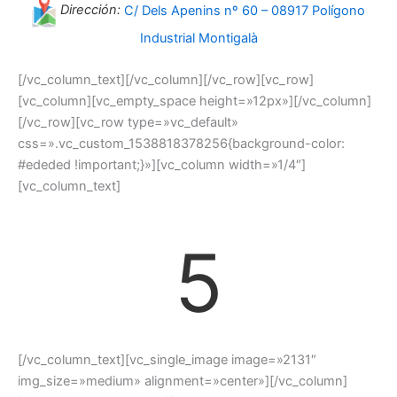
Dirección:
C/ Dels Apenins nº 60 – 08917 Polígono
Industrial Montigalà
[/vc_column_text][/vc_column][/vc_row][vc_row]
[vc_column][vc_empty_space height=»12px»][/vc_column]
[/vc_row][vc_row type=»vc_default»
css=».vc_custom_1538818378256{background-color:
#ededed !important;}»][vc_column width=»1/4″]
[vc_column_text]
5
[/vc_column_text][vc_single_image image=»2131″
img_size=»medium» alignment=»center»][/vc_column]