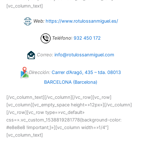
[vc_column_text]
Web:
https://www.rotulossanmiguel.es/
Teléfono
:
932 450 172
Correo:
info@rotulossanmiguel.com
Dirección:
Carrer d’Aragó, 435 – tda. 08013
BARCELONA (Barcelona)
[/vc_column_text][/vc_column][/vc_row][vc_row]
[vc_column][vc_empty_space height=»12px»][/vc_column]
[/vc_row][vc_row type=»vc_default»
css=».vc_custom_1538819281778{background-color:
#e8e8e8 !important;}»][vc_column width=»1/4″]
[vc_column_text]