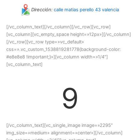
Dirección:
calle matias perello 43 valencia
[/vc_column_text][/vc_column][/vc_row][vc_row]
[vc_column][vc_empty_space height=»12px»][/vc_column]
[/vc_row][vc_row type=»vc_default»
css=».vc_custom_1538819281778{background-color:
#e8e8e8 !important;}»][vc_column width=»1/4″]
[vc_column_text]
9
[/vc_column_text][vc_single_image image=»2295″
img_size=»medium» alignment=»center»][/vc_column]