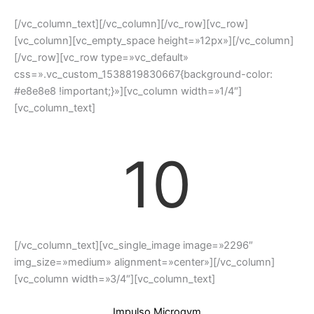
[/vc_column_text][/vc_column][/vc_row][vc_row]
[vc_column][vc_empty_space height=»12px»][/vc_column]
[/vc_row][vc_row type=»vc_default»
css=».vc_custom_1538819830667{background-color:
#e8e8e8 !important;}»][vc_column width=»1/4″]
[vc_column_text]
10
[/vc_column_text][vc_single_image image=»2296″
img_size=»medium» alignment=»center»][/vc_column]
[vc_column width=»3/4″][vc_column_text]
Impulso Microgym