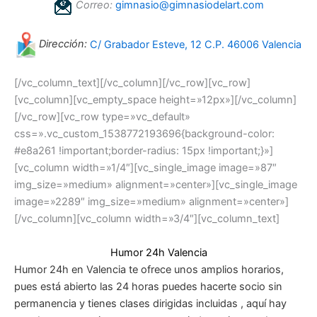
Correo:
gimnasio@gimnasiodelart.com
Dirección:
C/ Grabador Esteve, 12 C.P. 46006 Valencia
[/vc_column_text][/vc_column][/vc_row][vc_row]
[vc_column][vc_empty_space height=»12px»][/vc_column]
[/vc_row][vc_row type=»vc_default»
css=».vc_custom_1538772193696{background-color:
#e8a261 !important;border-radius: 15px !important;}»]
[vc_column width=»1/4″][vc_single_image image=»87″
img_size=»medium» alignment=»center»][vc_single_image
image=»2289″ img_size=»medium» alignment=»center»]
[/vc_column][vc_column width=»3/4″][vc_column_text]
Humor 24h Valencia
Humor 24h en Valencia te ofrece unos amplios horarios,
pues está abierto las 24 horas puedes hacerte socio sin
permanencia y tienes clases dirigidas incluidas , aquí hay