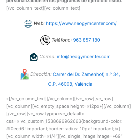
personalización en los programas de ejercicio físico.
[/vc_column_text][vc_column_text]
Web:
https://www.neogymcenter.com/
Teléfono
:
963 857 180
Correo:
info@neogymcenter.com
Dirección:
Carrer del Dr. Zamenhof, n.º 34,
C.P. 46008, València
«[/vc_column_text][/vc_column][/vc_row][vc_row]
[vc_column][vc_empty_space height=»12px»][/vc_column]
[/vc_row][vc_row type=»vc_default»
css=».vc_custom_1538696962663{background-color:
#f0ecd6 !important;border-radius: 10px !important;}»]
[vc_column width=»1/4″][vc_single_image image=»69″