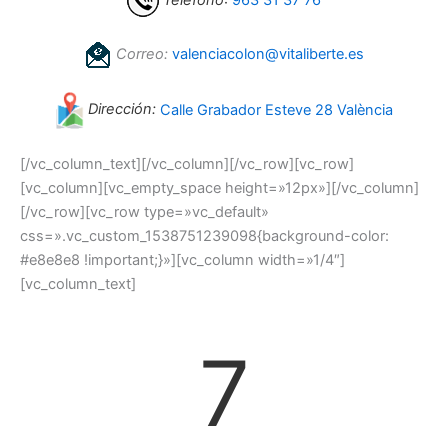
Teléfono
:
963 31 37 76
Correo:
valenciacolon@vitaliberte.es
Dirección:
Calle Grabador Esteve 28 València
[/vc_column_text][/vc_column][/vc_row][vc_row]
[vc_column][vc_empty_space height=»12px»][/vc_column]
[/vc_row][vc_row type=»vc_default»
css=».vc_custom_1538751239098{background-color:
#e8e8e8 !important;}»][vc_column width=»1/4″]
[vc_column_text]
7