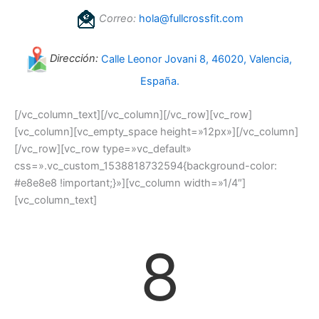
Correo:
hola@fullcrossfit.com
Dirección:
Calle Leonor Jovani 8, 46020, Valencia,
España.
[/vc_column_text][/vc_column][/vc_row][vc_row]
[vc_column][vc_empty_space height=»12px»][/vc_column]
[/vc_row][vc_row type=»vc_default»
css=».vc_custom_1538818732594{background-color:
#e8e8e8 !important;}»][vc_column width=»1/4″]
[vc_column_text]
8