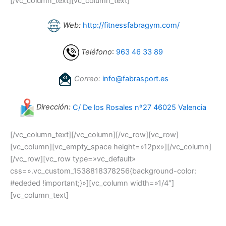
[/vc_column_text][vc_column_text]
Web:
http://fitnessfabragym.com/
Teléfono
:
963 46 33 89
Correo:
info@fabrasport.es
Dirección:
C/ De los Rosales nº27 46025 Valencia
[/vc_column_text][/vc_column][/vc_row][vc_row]
[vc_column][vc_empty_space height=»12px»][/vc_column]
[/vc_row][vc_row type=»vc_default»
css=».vc_custom_1538818378256{background-color:
#ededed !important;}»][vc_column width=»1/4″]
[vc_column_text]