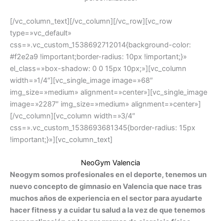
[/vc_column_text][/vc_column][/vc_row][vc_row
type=»vc_default»
css=».vc_custom_1538692712014{background-color:
#f2e2a9 !important;border-radius: 10px !important;}»
el_class=»box-shadow: 0 0 15px 10px;»][vc_column
width=»1/4″][vc_single_image image=»68″
img_size=»medium» alignment=»center»][vc_single_image
image=»2287″ img_size=»medium» alignment=»center»]
[/vc_column][vc_column width=»3/4″
css=».vc_custom_1538693681345{border-radius: 15px
!important;}»][vc_column_text]
NeoGym Valencia
Neogym somos profesionales en el deporte, tenemos un
nuevo concepto de gimnasio en Valencia que nace tras
muchos años de experiencia en el sector para ayudarte
hacer fitness y a cuidar tu salud a la vez de que tenemos