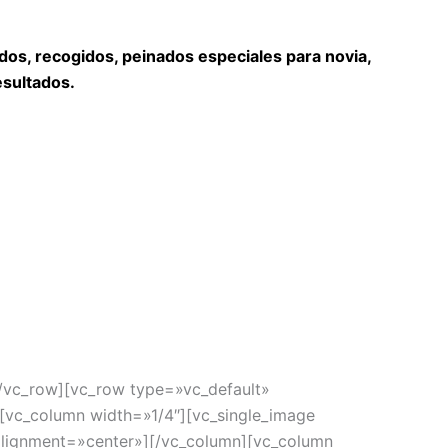
dos, recogidos, peinados especiales para novia,
esultados.
/vc_row][vc_row type=»vc_default»
[vc_column width=»1/4″][vc_single_image
lignment=»center»][/vc_column][vc_column