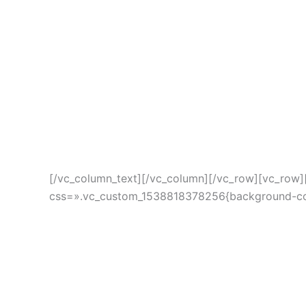
[/vc_column_text][/vc_column][/vc_row][vc_row
css=».vc_custom_1538818378256{background-colo