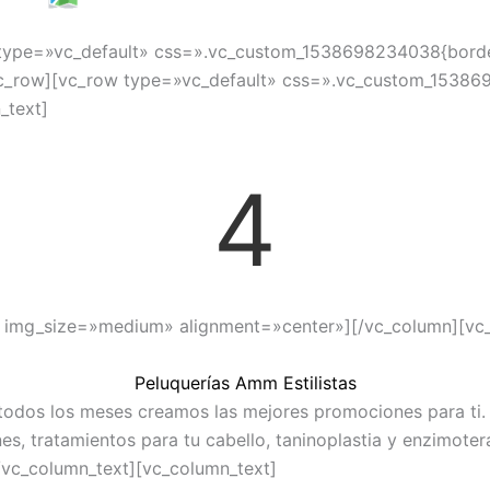
type=»vc_default» css=».vc_custom_1538698234038{border-
vc_row][vc_row type=»vc_default» css=».vc_custom_1538
_text]
4
″ img_size=»medium» alignment=»center»][/vc_column][vc
Peluquerías Amm Estilistas
 todos los meses creamos las mejores promociones para ti. 
nes, tratamientos para tu cabello, taninoplastia y enzimote
/vc_column_text][vc_column_text]