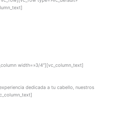
/vc_row][vc_row type=»vc_default»
lumn_text]
_column width=»3/4″][vc_column_text]
experiencia dedicada a tu cabello, nuestros
vc_column_text]