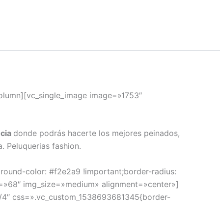
column][vc_single_image image=»1753″
ncia
donde podrás hacerte los mejores peinados,
 Peluquerias fashion.
ound-color: #f2e2a9 !important;border-radius:
ge=»68″ img_size=»medium» alignment=»center»]
3/4″ css=».vc_custom_1538693681345{border-