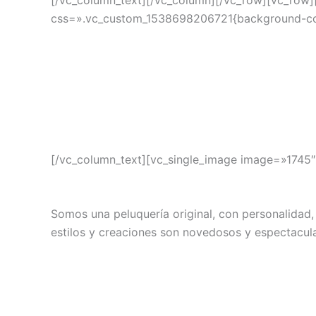
[/vc_column_text][/vc_column][/vc_row][vc_row
css=».vc_custom_1538698206721{background-colo
[/vc_column_text][vc_single_image image=»1745
Somos una peluquería original, con personalidad,
estilos y creaciones son novedosos y espectacul