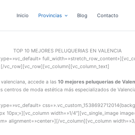
Inicio
Provincias
Blog
Contacto
TOP 10 MEJORES PELUQUERIAS EN VALENCIA
type=»vc_default» full_width=»stretch_row_content»][vc_
][/vc_row][vc_row][vc_column][vc_column_text]
d valenciana, accede a las
10 mejores peluquerias de Vale
s centros de moda estética más especializados de Valencia.
type=»vc_default» css=».vc_custom_1538692712014{backgr
15px 10px;»][vc_column width=»1/4″][vc_single_image ima
um» alignment=»center»][/vc_column][vc_column width=»