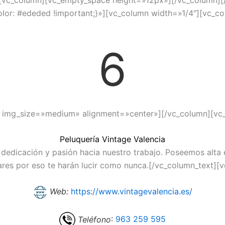
][vc_column][vc_empty_space height=»12px»][/vc_column][
r: #ededed !important;}»][vc_column width=»1/4″][vc_co
6
″ img_size=»medium» alignment=»center»][/vc_column][vc
Peluquería Vintage Valencia
 dedicación y pasión hacia nuestro trabajo. Poseemos alta 
ares por eso te harán lucir como nunca.[/vc_column_text][
Web:
https://www.vintagevalencia.es/
Teléfono
:
963 259 595