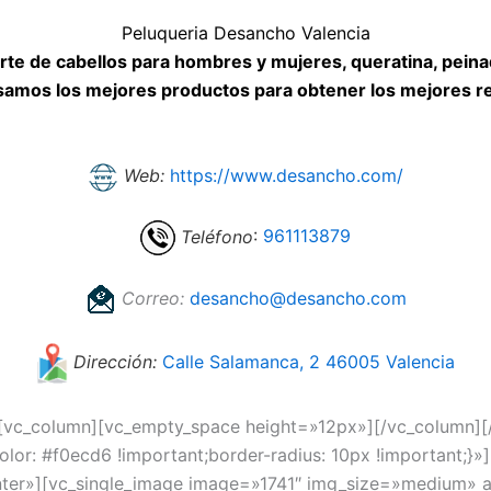
Peluqueria Desancho Valencia
orte de cabellos para hombres y mujeres, queratina, peina
Usamos los mejores productos para obtener los mejores r
Web:
https://www.desancho.com/
Teléfono
:
961113879
Correo:
desancho@desancho.com
Dirección:
Calle Salamanca, 2 46005 Valencia
][vc_column][vc_empty_space height=»12px»][/vc_column][
: #f0ecd6 !important;border-radius: 10px !important;}»]
er»][vc_single_image image=»1741″ img_size=»medium» a