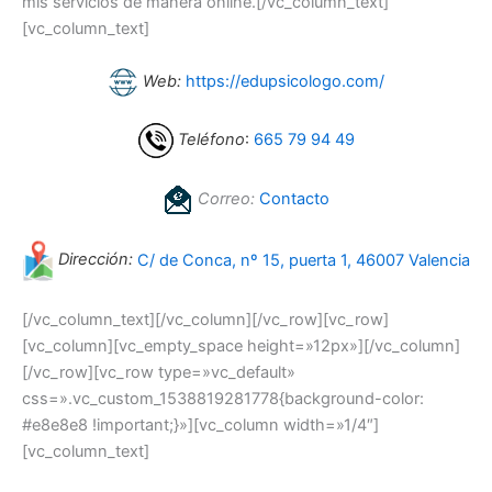
mis servicios de manera online.[/vc_column_text]
[vc_column_text]
Web:
https://edupsicologo.com/
Teléfono
:
665 79 94 49
Correo:
Contacto
Dirección:
C/ de Conca, nº 15, puerta 1, 46007 Valencia
[/vc_column_text][/vc_column][/vc_row][vc_row]
[vc_column][vc_empty_space height=»12px»][/vc_column]
[/vc_row][vc_row type=»vc_default»
css=».vc_custom_1538819281778{background-color:
#e8e8e8 !important;}»][vc_column width=»1/4″]
[vc_column_text]