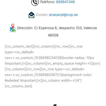
Teléfono
:
669941346
Correo:
anasanpl@cop.es
Dirección:
C/ Espinosa 8, despacho 103, Valencia
46008
[/vc_column_text][/vc_column][/vc_row][vc_row
type=»vc_default»
css=».vc_custom_1538698234038{border-radius: 10px
!important;}»][vc_column][vc_empty_space height=»12px»]
[/vc_column][/vc_row][vc_row type=»vc_default»
css=».vc_custom_1538698206721{background-color:
#ededed !important;}»][vc_column width=»1/4″]
[vc_column_text]