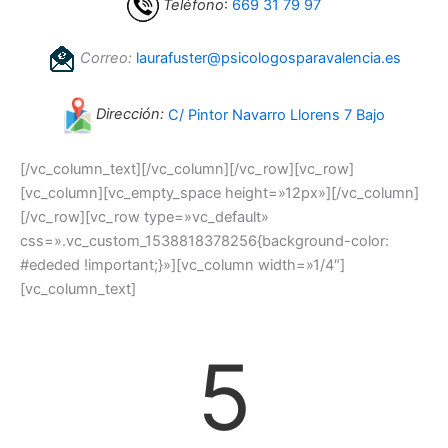
Teléfono
:
669 31 79 97
Correo:
laurafuster@psicologosparavalencia.es
Dirección:
C/ Pintor Navarro Llorens 7 Bajo
[/vc_column_text][/vc_column][/vc_row][vc_row]
[vc_column][vc_empty_space height=»12px»][/vc_column]
[/vc_row][vc_row type=»vc_default»
css=».vc_custom_1538818378256{background-color:
#ededed !important;}»][vc_column width=»1/4″]
[vc_column_text]
5