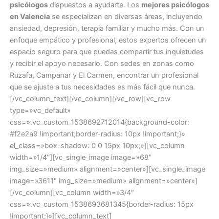
psicólogos
dispuestos a ayudarte. Los
mejores psicólogos
en Valencia
se especializan en diversas áreas, incluyendo
ansiedad, depresión, terapia familiar y mucho más. Con un
enfoque empático y profesional, estos expertos ofrecen un
espacio seguro para que puedas compartir tus inquietudes
y recibir el apoyo necesario. Con sedes en zonas como
Ruzafa, Campanar y El Carmen, encontrar un profesional
que se ajuste a tus necesidades es más fácil que nunca.
[/vc_column_text][/vc_column][/vc_row][vc_row
type=»vc_default»
css=».vc_custom_1538692712014{background-color:
#f2e2a9 !important;border-radius: 10px !important;}»
el_class=»box-shadow: 0 0 15px 10px;»][vc_column
width=»1/4″][vc_single_image image=»68″
img_size=»medium» alignment=»center»][vc_single_image
image=»3611″ img_size=»medium» alignment=»center»]
[/vc_column][vc_column width=»3/4″
css=».vc_custom_1538693681345{border-radius: 15px
!important;}»][vc_column_text]