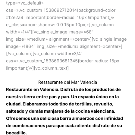
type=»vc_default»
css=».vc_custom_1538692712014{background-color:
#f2e2a9 !important;border-radius: 10px !important;}»
el_class=»box-shadow: 0 0 15px 10px;»][vc_column
width=»1/4″][vc_single_image image=»68″
img_size=»medium» alignment=»center»][vc_single_image
image=»1864″ img_size=»medium» alignment=»center»]
[/vc_column][vc_column width=»3/4″
css=».vc_custom_1538693681345{border-radius: 15px
!important;}»][vc_column_text]
Restaurante del Mar Valencia
Restaurante en Valencia. Disfruta de los productos de
nuestra tierra entre pan y pan. Un espacio único en la
ciudad. Elaboramos todo tipo de tortillas, revuelto,
salteado y demás manjares de la cocina valenciana.
Ofrecemos una deliciosa barra almuerzos con infinidad
de combinaciones para que cada cliente disfrute de su
bocadillo.