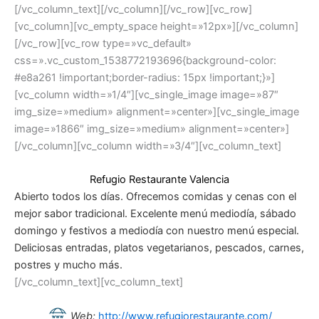
[/vc_column_text][/vc_column][/vc_row][vc_row]
[vc_column][vc_empty_space height=»12px»][/vc_column]
[/vc_row][vc_row type=»vc_default»
css=».vc_custom_1538772193696{background-color:
#e8a261 !important;border-radius: 15px !important;}»]
[vc_column width=»1/4″][vc_single_image image=»87″
img_size=»medium» alignment=»center»][vc_single_image
image=»1866″ img_size=»medium» alignment=»center»]
[/vc_column][vc_column width=»3/4″][vc_column_text]
Refugio Restaurante Valencia
Abierto todos los días. Ofrecemos comidas y cenas con el
mejor sabor tradicional. Excelente menú mediodía, sábado
domingo y festivos a mediodía con nuestro menú especial.
Deliciosas entradas, platos vegetarianos, pescados, carnes,
postres y mucho más.
[/vc_column_text][vc_column_text]
Web:
http://www.refugiorestaurante.com/