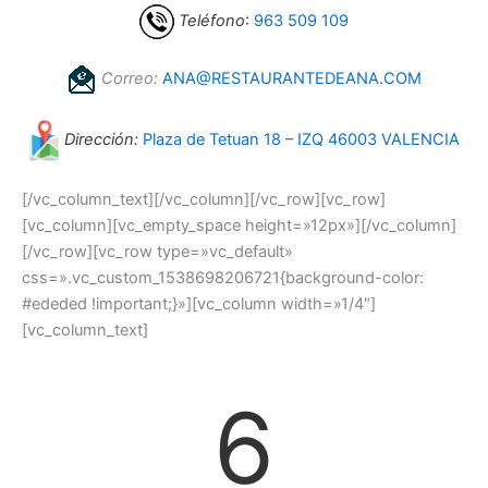
Teléfono
:
963 509 109
Correo:
ANA@RESTAURANTEDEANA.COM
Dirección:
Plaza de Tetuan 18 – IZQ 46003 VALENCIA
[/vc_column_text][/vc_column][/vc_row][vc_row]
[vc_column][vc_empty_space height=»12px»][/vc_column]
[/vc_row][vc_row type=»vc_default»
css=».vc_custom_1538698206721{background-color:
#ededed !important;}»][vc_column width=»1/4″]
[vc_column_text]
6