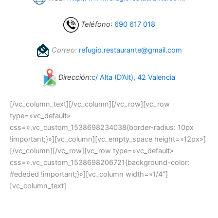
Teléfono
:
690 617 018
Correo:
refugio.restaurante@gmail.com
Dirección:
c/ Alta (D’Alt), 42 Valencia
[/vc_column_text][/vc_column][/vc_row][vc_row
type=»vc_default»
css=».vc_custom_1538698234038{border-radius: 10px
!important;}»][vc_column][vc_empty_space height=»12px»]
[/vc_column][/vc_row][vc_row type=»vc_default»
css=».vc_custom_1538698206721{background-color:
#ededed !important;}»][vc_column width=»1/4″]
[vc_column_text]