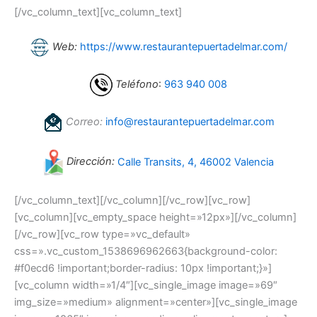
[/vc_column_text][vc_column_text]
Web:
https://www.restaurantepuertadelmar.com/
Teléfono
:
963 940 008
Correo:
info@restaurantepuertadelmar.com
Dirección:
Calle Transits, 4, 46002 Valencia
[/vc_column_text][/vc_column][/vc_row][vc_row]
[vc_column][vc_empty_space height=»12px»][/vc_column]
[/vc_row][vc_row type=»vc_default»
css=».vc_custom_1538696962663{background-color:
#f0ecd6 !important;border-radius: 10px !important;}»]
[vc_column width=»1/4″][vc_single_image image=»69″
img_size=»medium» alignment=»center»][vc_single_image