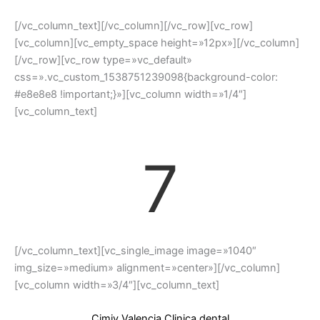
[/vc_column_text][/vc_column][/vc_row][vc_row]
[vc_column][vc_empty_space height=»12px»][/vc_column]
[/vc_row][vc_row type=»vc_default»
css=».vc_custom_1538751239098{background-color:
#e8e8e8 !important;}»][vc_column width=»1/4″]
[vc_column_text]
7
[/vc_column_text][vc_single_image image=»1040″
img_size=»medium» alignment=»center»][/vc_column]
[vc_column width=»3/4″][vc_column_text]
Cimiv Valencia Clinica dental