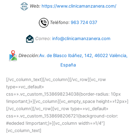
Web:
https://www.clinicamanzanera.com/
Teléfono
:
963 724 037
Correo:
info@clinicamanzanera.com
Dirección:
Av. de Blasco Ibáñez, 142, 46022 València,
España
[/vc_column_text][/vc_column][/vc_row][vc_row
type=»vc_default»
css=».vc_custom_1538698234038{border-radius: 10px
!important;}»][vc_column][vc_empty_space height=»12px»]
[/vc_column][/vc_row][vc_row type=»vc_default»
css=».vc_custom_1538698206721{background-color:
#ededed !important;}»][vc_column width=»1/4″]
[vc_column_text]