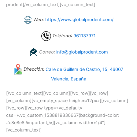
prodent[/vc_column_text][vc_column_text]
Web:
https://www.globalprodent.com/
Teléfono
:
961137971
Correo:
info@globalprodent.com
Dirección:
Calle de Guillem de Castro, 15, 46007
Valencia, España
[/vc_column_text][/vc_column][/vc_row][vc_row]
[vc_column][vc_empty_space height=»12px»][/vc_column]
[/vc_row][vc_row type=»vc_default»
css=».vc_custom_1538819830667{background-color:
#e8e8e8 !important;}»][vc_column width=»1/4″]
[vc_column_text]