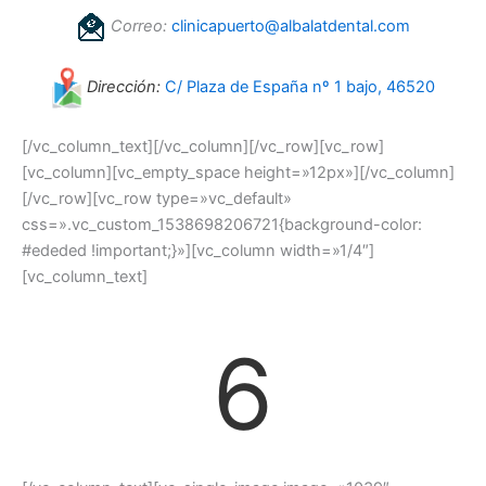
Correo:
clinicapuerto@albalatdental.com
Dirección:
C/ Plaza de España nº 1 bajo, 46520
[/vc_column_text][/vc_column][/vc_row][vc_row]
[vc_column][vc_empty_space height=»12px»][/vc_column]
[/vc_row][vc_row type=»vc_default»
css=».vc_custom_1538698206721{background-color:
#ededed !important;}»][vc_column width=»1/4″]
[vc_column_text]
6