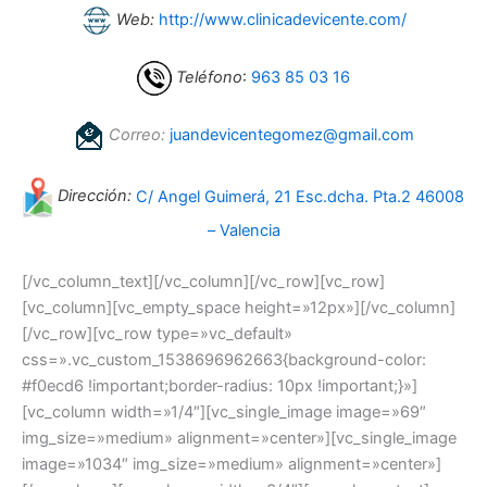
Web:
http://www.clinicadevicente.com/
Teléfono
:
963 85 03 16
Correo:
juandevicentegomez@gmail.com
Dirección:
C/ Angel Guimerá, 21 Esc.dcha. Pta.2 46008
– Valencia
[/vc_column_text][/vc_column][/vc_row][vc_row]
[vc_column][vc_empty_space height=»12px»][/vc_column]
[/vc_row][vc_row type=»vc_default»
css=».vc_custom_1538696962663{background-color:
#f0ecd6 !important;border-radius: 10px !important;}»]
[vc_column width=»1/4″][vc_single_image image=»69″
img_size=»medium» alignment=»center»][vc_single_image
image=»1034″ img_size=»medium» alignment=»center»]