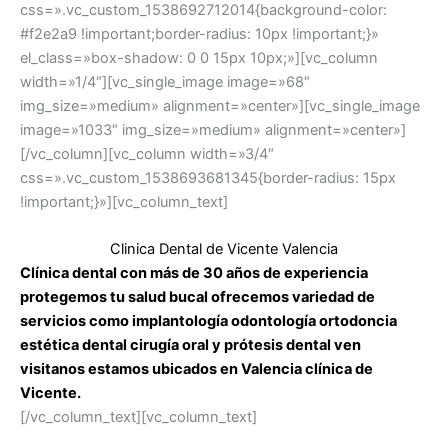
css=».vc_custom_1538692712014{background-color:
#f2e2a9 !important;border-radius: 10px !important;}»
el_class=»box-shadow: 0 0 15px 10px;»][vc_column
width=»1/4″][vc_single_image image=»68″
img_size=»medium» alignment=»center»][vc_single_image
image=»1033″ img_size=»medium» alignment=»center»]
[/vc_column][vc_column width=»3/4″
css=».vc_custom_1538693681345{border-radius: 15px
!important;}»][vc_column_text]
Clinica Dental de Vicente Valencia
Clínica dental con más de 30 años de experiencia
protegemos tu salud bucal ofrecemos variedad de
servicios como implantología odontología ortodoncia
estética dental cirugía oral y prótesis dental ven
visitanos estamos ubicados en Valencia clínica de
Vicente.
[/vc_column_text][vc_column_text]