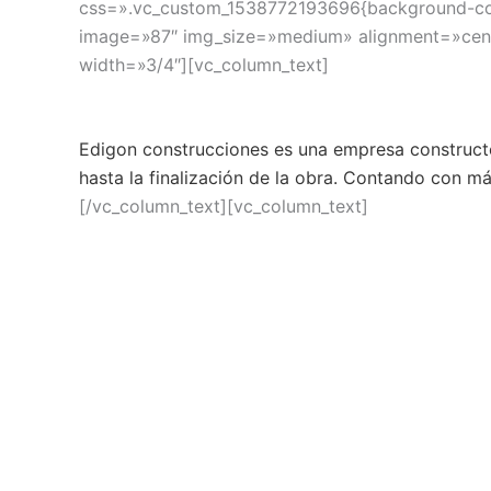
css=».vc_custom_1538772193696{background-color
image=»87″ img_size=»medium» alignment=»cent
width=»3/4″][vc_column_text]
Edigon construcciones es una empresa constructo
hasta la finalización de la obra. Contando con má
[/vc_column_text][vc_column_text]