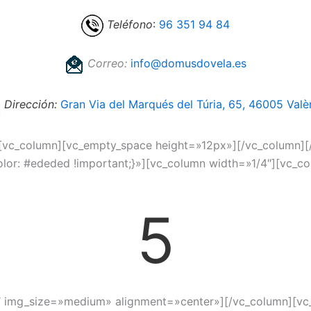
Teléfono
:
96 351 94 84
Correo:
info@domusdovela.es
Dirección:
Gran Via del Marqués del Túria, 65, 46005 Valè
][vc_column][vc_empty_space height=»12px»][/vc_column][
r: #ededed !important;}»][vc_column width=»1/4″][vc_co
5
″ img_size=»medium» alignment=»center»][/vc_column][vc