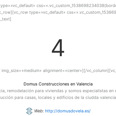
type=»vc_default» css=».vc_custom_1538698234038{border-
vc_row][vc_row type=»vc_default» css=».vc_custom_1538
_text]
4
″ img_size=»medium» alignment=»center»][/vc_column][vc
Domus Construcciones en Valencia
, remodelación para viviendas y somos especialistas en mej
ucción para casas, locales y edificios de la ciudda valenc
Web:
http://domusdovela.es/