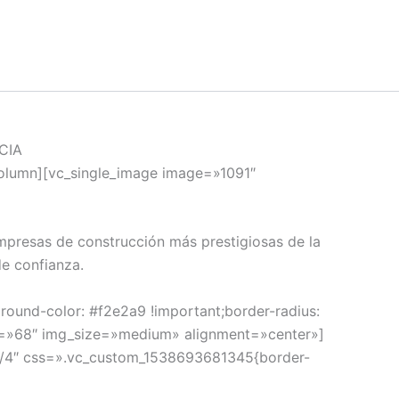
CIA
column][vc_single_image image=»1091″
empresas de construcción más prestigiosas de la
e confianza.
ound-color: #f2e2a9 !important;border-radius:
ge=»68″ img_size=»medium» alignment=»center»]
3/4″ css=».vc_custom_1538693681345{border-