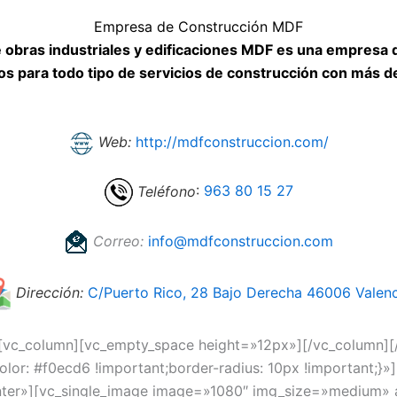
Empresa de Construcción MDF
obras industriales y edificaciones MDF es una empresa ded
os para todo tipo de servicios de construcción con más d
Web:
http://mdfconstruccion.com/
Teléfono
:
963 80 15 27
Correo:
info@mdfconstruccion.com
Dirección:
C/Puerto Rico, 28 Bajo Derecha 46006 Valenc
][vc_column][vc_empty_space height=»12px»][/vc_column][
: #f0ecd6 !important;border-radius: 10px !important;}»]
er»][vc_single_image image=»1080″ img_size=»medium» a