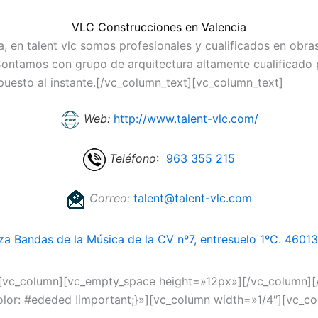
VLC Construcciones en Valencia
, en talent vlc somos profesionales y cualificados en obra
 Contamos con grupo de arquitectura altamente cualificado
uesto al instante.[/vc_column_text][vc_column_text]
Web:
http://www.talent-vlc.com/
Teléfono
:
963 355 215
Correo:
talent@talent-vlc.com
za Bandas de la Música de la CV nº7, entresuelo 1ºC. 4601
][vc_column][vc_empty_space height=»12px»][/vc_column][
r: #ededed !important;}»][vc_column width=»1/4″][vc_co