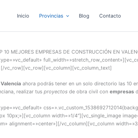
Inicio
Provincias
Blog
Contacto
P 10 MEJORES EMPRESAS DE CONSTRUCCIÓN EN VALEN
type=»vc_default» full_width=»stretch_row_content»][vc_
][/vc_row][vc_row][vc_column][vc_column_text]
n
Valencia
ahora podrás tener en un solo directorio las 10 
ciana, realizar tus
proyectos
de obra civil con
empresas
d
type=»vc_default» css=».vc_custom_1538692712014{backgr
15px 10px;»][vc_column width=»1/4″][vc_single_image ima
um» alignment=»center»][/vc_column][vc_column width=»