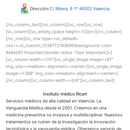
Dirección:
C/ Ribera, 8 1º 46002 Valencia
[/vc_column_text][/vc_column][/vc_row][vc_row]
[vc_column][vc_empty_space height=»12px»][/vc_column]
[/vc_row][vc_row type=»vc_default»
css=».vc_custom_1538772193696{background-color:
#e8a261 !important;border-radius: 15px !important;}»]
[vc_column width=»1/4″][vc_single_image image=»87″
img_size=»medium» alignment=»center»][vc_single_image
image=»1388″ img_size=»medium» alignment=»center»]
[/vc_column][vc_column width=»3/4″][vc_column_text]
Instituto médico Ricart
Servicios médicos de alta calidad en Valencia. La
Vanguardia Medica desde el 2001. Creemos en una
medicina preventiva no invasiva y multidisciplinar. Nuestros
tratamientos se nutren de la investigación la innovación
tecnológica y la vanguardia médica. Ofrecemos servicio de