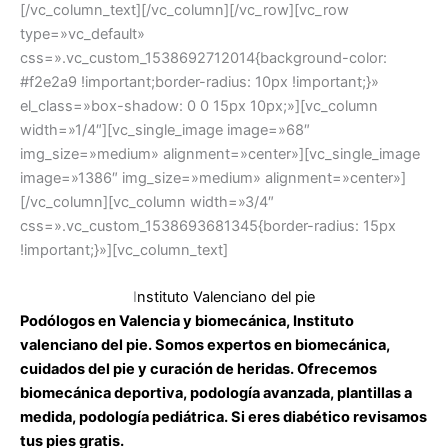
[/vc_column_text][/vc_column][/vc_row][vc_row
type=»vc_default»
css=».vc_custom_1538692712014{background-color:
#f2e2a9 !important;border-radius: 10px !important;}»
el_class=»box-shadow: 0 0 15px 10px;»][vc_column
width=»1/4″][vc_single_image image=»68″
img_size=»medium» alignment=»center»][vc_single_image
image=»1386″ img_size=»medium» alignment=»center»]
[/vc_column][vc_column width=»3/4″
css=».vc_custom_1538693681345{border-radius: 15px
!important;}»][vc_column_text]
I
nstituto Valenciano del pie
Podólogos en Valencia y biomecánica, Instituto
valenciano del pie. Somos expertos en biomecánica,
cuidados del pie y curación de heridas. Ofrecemos
biomecánica deportiva, podología avanzada, plantillas a
medida, podología pediátrica. Si eres diabético revisamos
tus pies gratis.