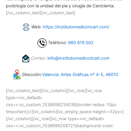
podología con la unidad del pie y cirugía de Cenicienta.
[/vc_column_text][vc_column_text]
Web:
https://institutomedicoricart.com/
Teléfono
:
960 619 002
Correo:
info@institutomedicoricart.com
Dirección:
Valencia: Artes Gráficas nº 4-5, 46010
[/vc_column_text][/vc_column][/vc_row][vc_row
type=»vc_default»
css=».vc_custom_1538698234038{border-radius: 10px
!important;}»][vc_column][vc_empty_space height=»12px»]
[/vc_column][/vc_row][vc_row type=»vc_default»
css=».vc_custom_1538698206721{background-color: