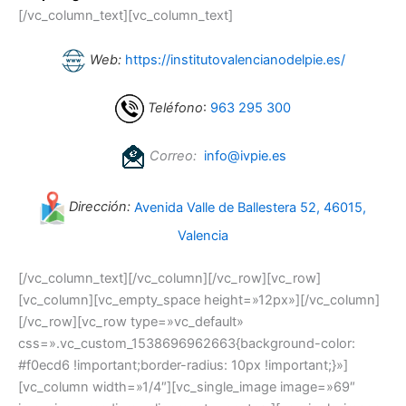
[/vc_column_text][vc_column_text]
Web:
https://institutovalencianodelpie.es/
Teléfono
:
963 295 300
Correo:
info@ivpie.es
Dirección:
Avenida Valle de Ballestera 52, 46015,
Valencia
[/vc_column_text][/vc_column][/vc_row][vc_row]
[vc_column][vc_empty_space height=»12px»][/vc_column]
[/vc_row][vc_row type=»vc_default»
css=».vc_custom_1538696962663{background-color:
#f0ecd6 !important;border-radius: 10px !important;}»]
[vc_column width=»1/4″][vc_single_image image=»69″