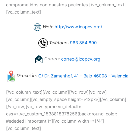
comprometidos con nuestros pacientes.[/vc_column_text]
[vc_column_text]
Web:
http://www.icopcv.org/
Teléfono
:
963 854 890
Correo:
correo@icopcv.org
Dirección:
C/ Dr. Zamenhof, 41 – Bajo 46008 – Valencia
[/vc_column_text][/vc_column][/vc_row][vc_row]
[vc_column][vc_empty_space height=»12px»][/vc_column]
[/vc_row][vc_row type=»vc_default»
css=».vc_custom_1538818378256{background-color:
#ededed !important;}»][vc_column width=»1/4″]
[vc_column_text]