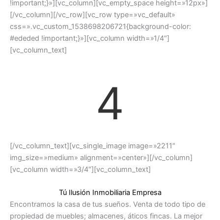
!important;}»][vc_column][vc_empty_space height=»12px»]
[/vc_column][/vc_row][vc_row type=»vc_default»
css=».vc_custom_1538698206721{background-color:
#ededed !important;}»][vc_column width=»1/4″]
[vc_column_text]
4
[/vc_column_text][vc_single_image image=»2211″
img_size=»medium» alignment=»center»][/vc_column]
[vc_column width=»3/4″][vc_column_text]
Tú Ilusión Inmobiliaria Empresa
Encontramos la casa de tus sueños. Venta de todo tipo de
propiedad de muebles; almacenes, áticos fincas. La mejor