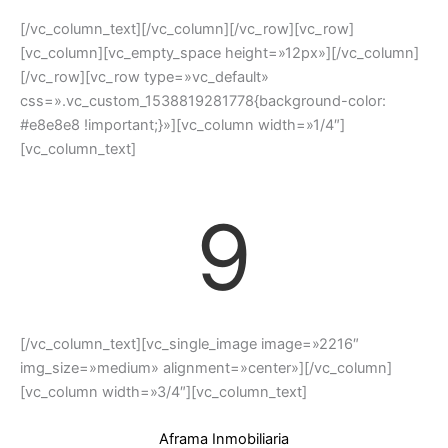
[/vc_column_text][/vc_column][/vc_row][vc_row]
[vc_column][vc_empty_space height=»12px»][/vc_column]
[/vc_row][vc_row type=»vc_default»
css=».vc_custom_1538819281778{background-color:
#e8e8e8 !important;}»][vc_column width=»1/4″]
[vc_column_text]
9
[/vc_column_text][vc_single_image image=»2216″
img_size=»medium» alignment=»center»][/vc_column]
[vc_column width=»3/4″][vc_column_text]
Aframa Inmobiliaria