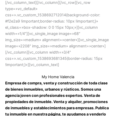
[/vc_column_text][/vc_column][/vc_row][vc_row
type=»vc_default»
css=».vc_custom_1538692712014{background-color:
#f2e2a9 !important;border-radius: 10px !important;}»
el_class=»box-shadow: 0 0 15px 10px;»][vc_column
width=»1/4″][vc_single_image image=»68″
img_size=»medium» alignment=»center»][vc_single_image
image=»2208″ img_size=»medium» alignment=»center»]
[/vc_column][vc_column width=»3/4″
css=».vc_custom_1538693681345{border-radius: 15px
!important;}»][vc_column_text]
My Home Valencia
Empresa de compra, venta y construcción de toda clase
de bienes inmuebles, urbanos y rústicos. Somos una
agencia joven con profesionales expertos. Venta de
propiedades de inmueble. Venta y alquiler, promociones
de inmuebles y establecimientos para empresas. Publica
tu inmueble en nuestra página, te ayudamos a venderlo