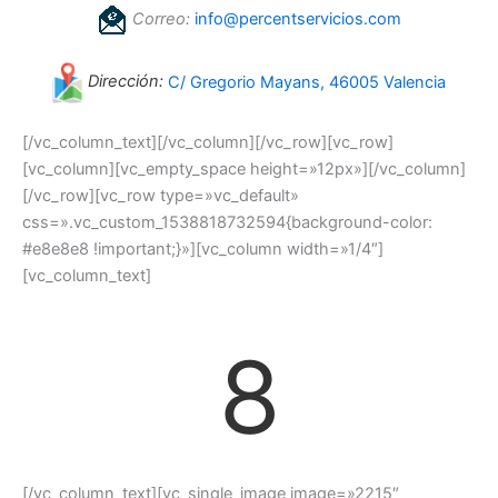
Correo:
info@percentservicios.com
Dirección:
C/ Gregorio Mayans, 46005 Valencia
[/vc_column_text][/vc_column][/vc_row][vc_row]
[vc_column][vc_empty_space height=»12px»][/vc_column]
[/vc_row][vc_row type=»vc_default»
css=».vc_custom_1538818732594{background-color:
#e8e8e8 !important;}»][vc_column width=»1/4″]
[vc_column_text]
8
[/vc_column_text][vc_single_image image=»2215″