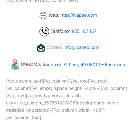
[/vc_column_text][vc_column_text]
Web:
http://ivapeo.com
Teléfono
:
935 167 167
Correo:
info@ivapeo.com
Dirección:
Ronda de St Pere, 49 08010 – Barcelona
[/vc_column_text][/vc_column][/vc_row][vc_row]
[vc_column][vc_empty_space height=»12px»][/vc_column]
[/vc_row][vc_row type=»vc_default»
css=».vc_custom_1538818378256{background-color:
#ededed !important;}»][vc_column width=»1/4″]
[vc_column_text]