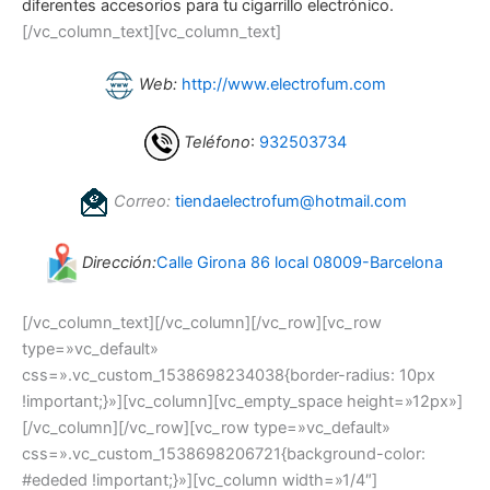
diferentes accesorios para tu cigarrillo electrónico.
[/vc_column_text][vc_column_text]
Web:
http://www.electrofum.com
Teléfono
:
932503734
Correo:
tiendaelectrofum@hotmail.com
Dirección:
Calle Girona 86 local 08009-Barcelona
[/vc_column_text][/vc_column][/vc_row][vc_row
type=»vc_default»
css=».vc_custom_1538698234038{border-radius: 10px
!important;}»][vc_column][vc_empty_space height=»12px»]
[/vc_column][/vc_row][vc_row type=»vc_default»
css=».vc_custom_1538698206721{background-color:
#ededed !important;}»][vc_column width=»1/4″]