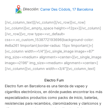
Dirección:
Carrer Des Còdols, 17 Barcelona
[/vc_column_text][/vc_column][/vc_row][vc_row]
[vc_column][vc_empty_space height=»12px»][/vc_column]
[/vc_row][vc_row type=»vc_default»
css=».vc_custom_1538772193696{background-color:
#e8a261 !important;border-radius: 15px !important;}»]
[vc_column width=»1/4″][vc_single_image image=»87″
img_size=»medium» alignment=»center»][vc_single_image
image=»2196″ img_size=»medium» alignment=»center»]
[/vc_column][vc_column width=»3/4″][vc_column_text]
Electro Fum
Electro fum en Barcelona es una tienda de vapeo y
cigarrillos electrónicos, en dónde puedes encontrar los más
especializados productos como packs de inicio, baterías,
resistencias para recambios, claromizadores y clariconos y