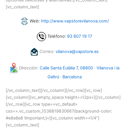
opciones deliciosas y alternativas.[/vc_column_text]
[vc_column_text]
Web:
http://www.vapstorevilanova.com/
Teléfono
:
93 807 19 17
Correo:
vilanova@vapstore.es
Dirección:
Calle Santa Eulàlia 7, 08800 · Vilanova i la
Geltrú · Barcelona
[/vc_column_text][/vc_column][/vc_row][vc_row]
[vc_column][vc_empty_space height=»12px»][/vc_column]
[/vc_row][vc_row type=»vc_default»
css=».vc_custom_1538819830667{background-color:
#e8e8e8 !important;}»][vc_column width=»1/4″]
[vc_column_text]