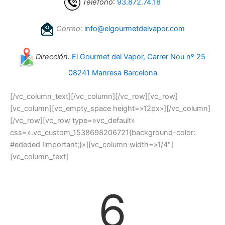
Teléfono
:
93.872.74.18
Correo:
info@elgourmetdelvapor.com
Dirección:
El Gourmet del Vapor, Carrer Nou nº 25
08241 Manresa Barcelona
[/vc_column_text][/vc_column][/vc_row][vc_row]
[vc_column][vc_empty_space height=»12px»][/vc_column]
[/vc_row][vc_row type=»vc_default»
css=».vc_custom_1538698206721{background-color:
#ededed !important;}»][vc_column width=»1/4″]
[vc_column_text]
6