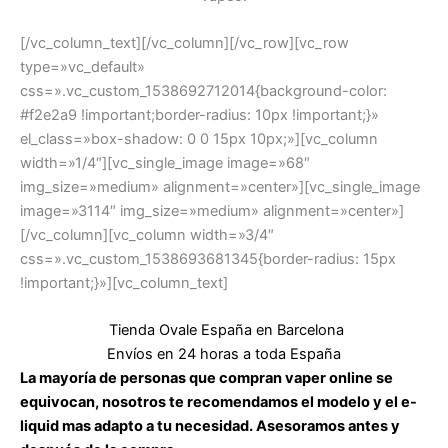
[/vc_column_text][/vc_column][/vc_row][vc_row
type=»vc_default»
css=».vc_custom_1538692712014{background-color:
#f2e2a9 !important;border-radius: 10px !important;}»
el_class=»box-shadow: 0 0 15px 10px;»][vc_column
width=»1/4″][vc_single_image image=»68″
img_size=»medium» alignment=»center»][vc_single_image
image=»3114″ img_size=»medium» alignment=»center»]
[/vc_column][vc_column width=»3/4″
css=».vc_custom_1538693681345{border-radius: 15px
!important;}»][vc_column_text]
Tienda Ovale España en Barcelona
Envíos en 24 horas a toda España
La mayoría de personas que compran vaper online se
equivocan, nosotros te recomendamos el modelo y el e-
liquid mas adapto a tu necesidad. Asesoramos antes y