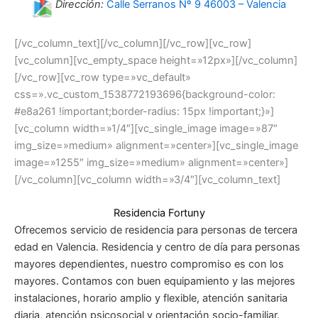
Dirección:
Calle Serranos Nº 9 46003 – Valencia
[/vc_column_text][/vc_column][/vc_row][vc_row]
[vc_column][vc_empty_space height=»12px»][/vc_column]
[/vc_row][vc_row type=»vc_default»
css=».vc_custom_1538772193696{background-color:
#e8a261 !important;border-radius: 15px !important;}»]
[vc_column width=»1/4″][vc_single_image image=»87″
img_size=»medium» alignment=»center»][vc_single_image
image=»1255″ img_size=»medium» alignment=»center»]
[/vc_column][vc_column width=»3/4″][vc_column_text]
Residencia Fortuny
Ofrecemos servicio de residencia para personas de tercera
edad en Valencia. Residencia y centro de día para personas
mayores dependientes, nuestro compromiso es con los
mayores. Contamos con buen equipamiento y las mejores
instalaciones, horario amplio y flexible, atención sanitaria
diaria, atención psicosocial y orientación socio-familiar.