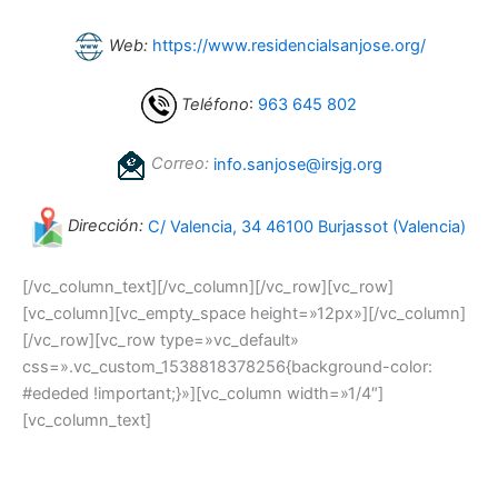
Web:
https://www.residencialsanjose.org/
Teléfono
:
963 645 802
Correo:
info.sanjose@irsjg.org
Dirección:
C/ Valencia, 34 46100 Burjassot (Valencia)
[/vc_column_text][/vc_column][/vc_row][vc_row]
[vc_column][vc_empty_space height=»12px»][/vc_column]
[/vc_row][vc_row type=»vc_default»
css=».vc_custom_1538818378256{background-color:
#ededed !important;}»][vc_column width=»1/4″]
[vc_column_text]