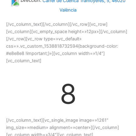
Dirección:
Carrer de Cuenca Tramoyeres, 5, 46020
València
[/vc_column_text][/vc_column][/vc_row][vc_row]
[vc_column][vc_empty_space height=»12px»][/vc_column]
[/vc_row][vc_row type=»vc_default»
css=».vc_custom_1538818732594{background-color:
#e8e8e8 !important;}»][vc_column width=»1/4″]
[vc_column_text]
8
[/vc_column_text][vc_single_image image=»1261″
img_size=»medium» alignment=»center»][/vc_column]
[vc_column width=»3/4″][vc_column_text]