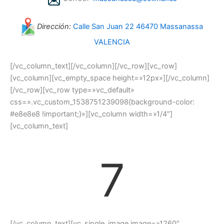
Dirección:
Calle San Juan 22 46470 Massanassa
VALENCIA
[/vc_column_text][/vc_column][/vc_row][vc_row]
[vc_column][vc_empty_space height=»12px»][/vc_column]
[/vc_row][vc_row type=»vc_default»
css=».vc_custom_1538751239098{background-color:
#e8e8e8 !important;}»][vc_column width=»1/4″]
[vc_column_text]
7
[/vc_column_text][vc_single_image image=»1260″