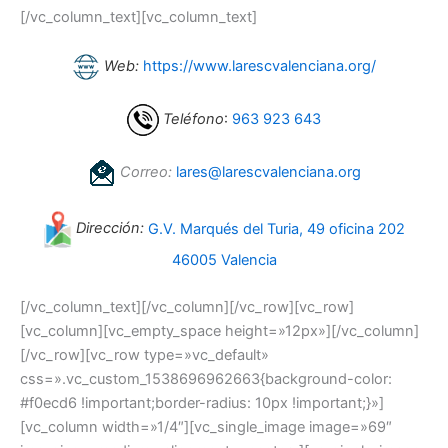
[/vc_column_text][vc_column_text]
Web:
https://www.larescvalenciana.org/
Teléfono
:
963 923 643
Correo:
lares@larescvalenciana.org
Dirección:
G.V. Marqués del Turia, 49 oficina 202
46005 Valencia
[/vc_column_text][/vc_column][/vc_row][vc_row]
[vc_column][vc_empty_space height=»12px»][/vc_column]
[/vc_row][vc_row type=»vc_default»
css=».vc_custom_1538696962663{background-color:
#f0ecd6 !important;border-radius: 10px !important;}»]
[vc_column width=»1/4″][vc_single_image image=»69″