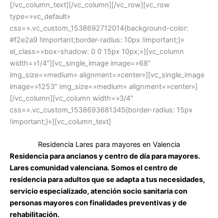
[/vc_column_text][/vc_column][/vc_row][vc_row
type=»vc_default»
css=».vc_custom_1538692712014{background-color:
#f2e2a9 !important;border-radius: 10px !important;}»
el_class=»box-shadow: 0 0 15px 10px;»][vc_column
width=»1/4″][vc_single_image image=»68″
img_size=»medium» alignment=»center»][vc_single_image
image=»1253″ img_size=»medium» alignment=»center»]
[/vc_column][vc_column width=»3/4″
css=».vc_custom_1538693681345{border-radius: 15px
!important;}»][vc_column_text]
Residencia Lares para mayores en Valencia
Residencia para ancianos y centro de día para mayores.
Lares comunidad valenciana. Somos el centro de
residencia para adultos que se adapta a tus necesidades,
servicio especializado, atención socio sanitaria con
personas mayores con finalidades preventivas y de
rehabilitación.