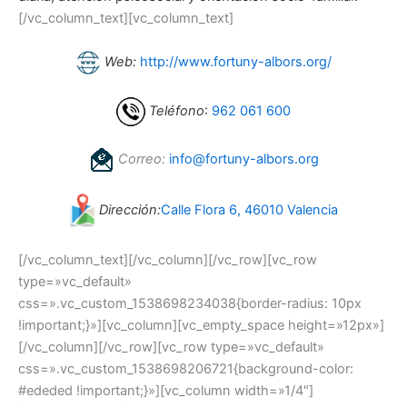
[/vc_column_text][vc_column_text]
Web:
http://www.fortuny-albors.org/
Teléfono
:
962 061 600
Correo:
info@fortuny-albors.org
Dirección:
Calle Flora 6, 46010 Valencia
[/vc_column_text][/vc_column][/vc_row][vc_row
type=»vc_default»
css=».vc_custom_1538698234038{border-radius: 10px
!important;}»][vc_column][vc_empty_space height=»12px»]
[/vc_column][/vc_row][vc_row type=»vc_default»
css=».vc_custom_1538698206721{background-color:
#ededed !important;}»][vc_column width=»1/4″]