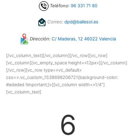
Teléfono
:
96 331 71 80
Correo:
dpd@ballesol.es
Dirección:
C/ Maderas, 12 46022 Valencia
[/vc_column_text][/vc_column][/vc_row][vc_row]
[vc_column][vc_empty_space height=»12px»][/vc_column]
[/vc_row][vc_row type=»vc_default»
css=».vc_custom_1538698206721{background-color:
#ededed !important;}»][vc_column width=»1/4″]
[vc_column_text]
6