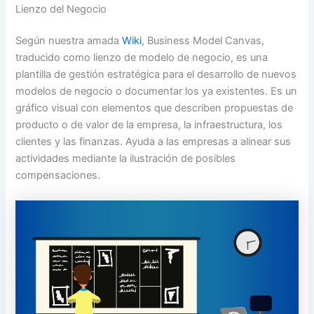
Lienzo del Negocio
Según nuestra amada
Wiki
, Business Model Canvas,
traducido como lienzo de modelo de negocio, es una
plantilla de gestión estratégica para el desarrollo de nuevos
modelos de negocio o documentar los ya existentes. Es un
gráfico visual con elementos que describen propuestas de
producto o de valor de la empresa, la infraestructura, los
clientes y las finanzas. Ayuda a las empresas a alinear sus
actividades mediante la ilustración de posibles
compensaciones.