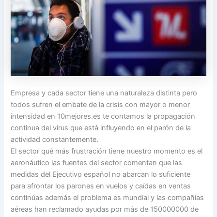
Empresa y cada sector tiene una naturaleza distinta pero
todos sufren el embate de la crisis con mayor o menor
intensidad en 10mejores.es te contamos la propagación
continua del virus que está influyendo en el parón de la
actividad constantemente.
El sector qué más frustración tiene nuestro momento es el
aeronáutico las fuentes del sector comentan que las
medidas del Ejecutivo español no abarcan lo suficiente
para afrontar los parones en vuelos y caídas en ventas
continúas además el problema es mundial y las compañías
aéreas han reclamado ayudas por más de 150000000 de