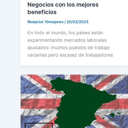
Negocios con los mejores
beneficios
Redactor 10mejores
/
25/02/2023
En todo el mundo, los países están
experimentando mercados laborales
ajustados: muchos puestos de trabajo
vacantes pero escasez de trabajadores