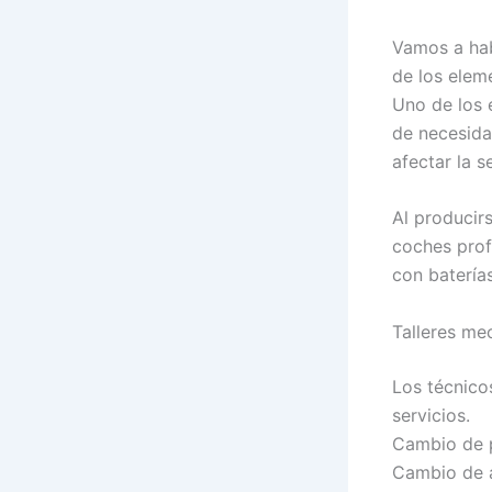
Vamos a hab
de los elem
Uno de los 
de necesida
afectar la s
Al producir
coches prof
con batería
Talleres me
Los técnico
servicios.
Cambio de p
Cambio de a