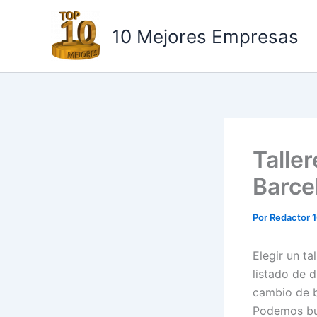
Ir
al
10 Mejores Empresas
contenido
Talle
Barce
Por
Redactor 
Elegir un ta
listado de d
cambio de b
Podemos bus