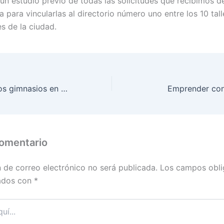
un estudio previo de todas las solicitudes que recibimos 
 para vincularlas al directorio número uno entre los 10 tal
s de la ciudad.
Importancia de los gimnasios en la salud de las personas
Emprender con
comentario
n de correo electrónico no será publicada.
Los campos obli
ados con
*