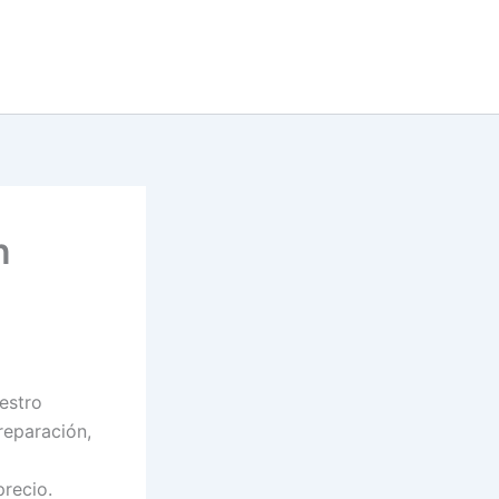
n
uestro
reparación,
recio.