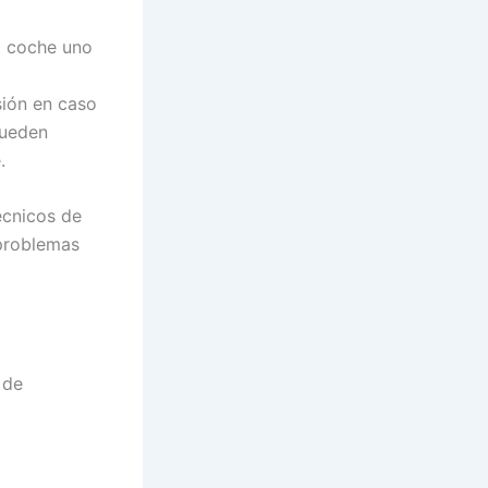
l coche uno
sión en caso
pueden
.
écnicos de
 problemas
 de