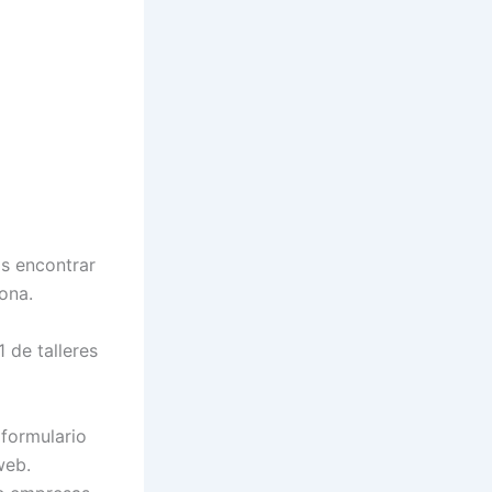
s encontrar
ona.
 de talleres
 formulario
web.