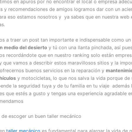
timos en apuros por no encontrar el local o empresa adecu
s y recomendaciones de amigos logramos dar con un acie
ara eso estamos nosotros y ya sabes que en nuestra web e
as.
s a traer un post tan importante e indispensable como u
n medio del desierto
y tú con una llanta pinchada, así pue
 recordándote que en nuestro ranking solo están empresa
 y que vamos a describir estos maravillosos sitios y la impo
 ofrecernos buenos servicios en la reparación y
mantenimi
hículos
y motocicletas, lo que nos salva la vida porque de
pende la seguridad tuya y de tu familia en tu viaje además 
es que estés a gusto y tengas una experiencia agradable en 
omendamos
 de escoger un buen taller mecánico
uen
taller mecánico
es fundamental para alargar la vida de 