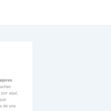
mejores
muchas
 por aquí,
 que
s de una