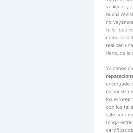
vehículo y 
buena revis
no vayamos 
taller que 
como si se t
realicen un
tiene, de l
Ya sabes en
reparacion
encargado e
es nuestra 
los errores
con los tal
sale caro e
tenga estri
certificado