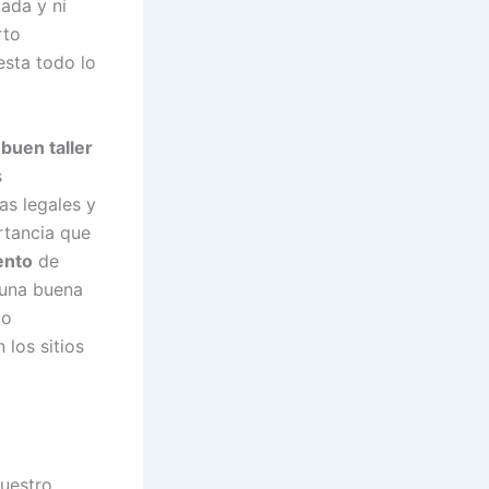
ada y ni
rto
sta todo lo
n
buen taller
s
s legales y
rtancia que
ento
de
 una buena
lo
los sitios
nuestro