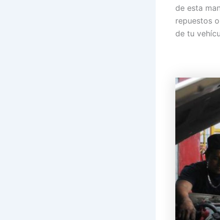
de esta man
repuestos or
de tu vehícu