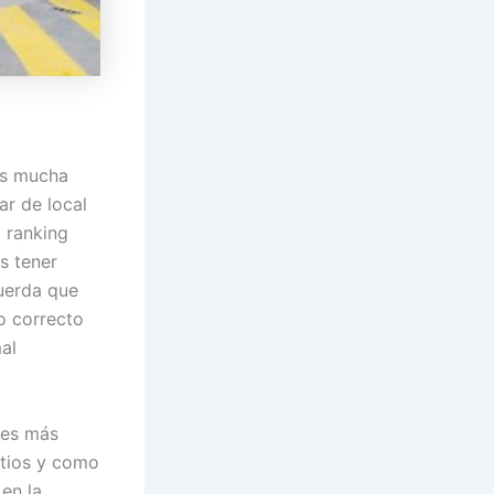
os mucha
ar de local
 ranking
s tener
cuerda que
o correcto
al
tes más
itios y como
 en la