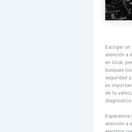
Escoger un 
atención a 
en local, p
busques los
seguridad y
es importan
de tu vehic
diagnostico
Esperamos e
atención a 
elegirlos c