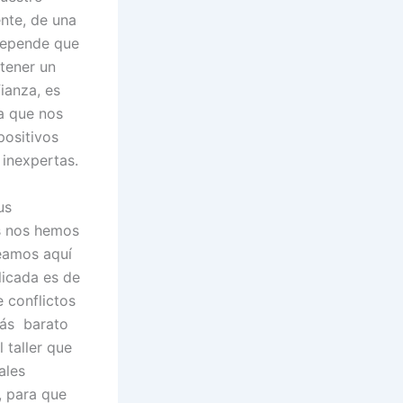
nte, de una
 depende que
 tener un
ianza, es
 a que nos
positivos
inexpertas.
us
os nos hemos
teamos aquí
licada es de
 conflictos
más barato
 taller que
ales
, para que