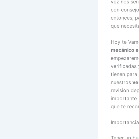
vez nos sen
con consejo
entonces, p
que necesit
Hoy te Vamo
mecánico e
empezaremos
verificadas
tienen para
nuestros
ve
revisión de
importante 
que te rec
Importancia
Tener un b