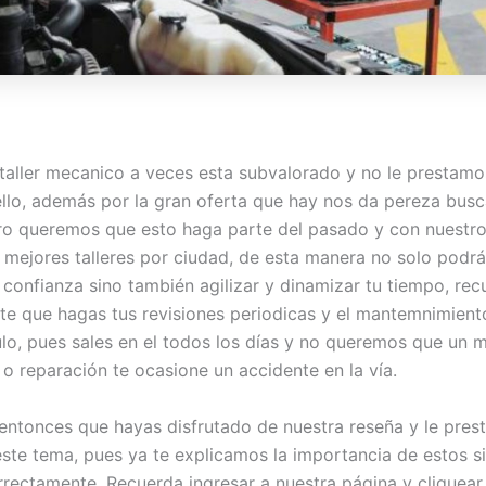
taller mecanico a veces esta subvalorado y no le prestam
ello, además por la gran oferta que hay nos da pereza busc
ero queremos que esto haga parte del pasado y con nuestro
 mejores talleres por ciudad, de esta manera no solo podrá
 confianza sino también agilizar y dinamizar tu tiempo, re
te que hagas tus revisiones periodicas y el mantemnimient
ulo, pues sales en el todos los días y no queremos que un m
 o reparación te ocasione un accidente en la vía.
ntonces que hayas disfrutado de nuestra reseña y le pres
este tema, pues ya te explicamos la importancia de estos s
orrectamente. Recuerda ingresar a nuestra página y cliquear