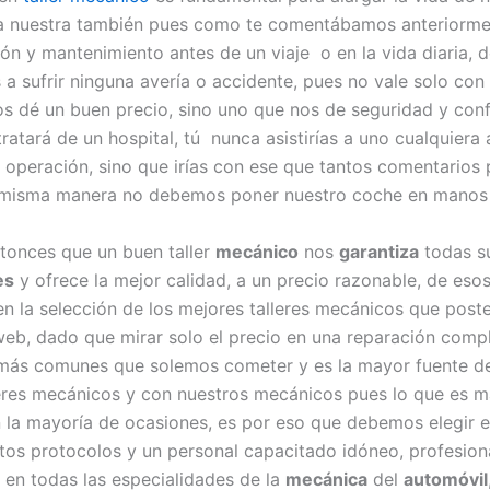
la nuestra también pues como te comentábamos anteriorme
ión y mantenimiento antes de un viaje o en la vida diaria,
a sufrir ninguna avería o accidente, pues no vale solo con
nos dé un buen precio, sino uno que nos de seguridad y conf
ratará de un hospital, tú nunca asistirías a uno cualquiera
a operación, sino que irías con ese que tantos comentarios 
a misma manera no debemos poner nuestro coche en manos 
tonces que un buen taller
mecánico
nos
garantiza
todas s
es
y ofrece la mejor calidad, a un precio razonable, de es
n la selección de los mejores talleres mecánicos que pos
web, dado que mirar solo el precio en una reparación comp
 más comunes que solemos cometer y es la mayor fuente de
leres mecánicos y con nuestros mecánicos pues lo que es 
n la mayoría de ocasiones, es por eso que debemos elegir el
ctos protocolos y un personal capacitado idóneo, profesion
s en todas las especialidades de la
mecánica
del
automóvil