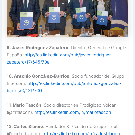
9. Javier Rodríguez Zapatero
. Director General de Google
España.
http://es.linkedin.com/pub/javier-rodriguez-
zapatero/17/645/70a
10. Antonio González-Barrios
. Socio fundador del Grupo
Intercom.
http://es.linkedin.com/pub/antonio-gonzalez-
barros/0/121/700
11. Mario Tascón
. Socio director en Prodigioso Volcán
(@mtascon).
http://es.linkedin.com/in/mariotascon
12. Carlos Blanco
. Fundador & Presidente Grupo ITnet
(@carlosblanco).
http://es.linkedin.com/in/carlosblanco