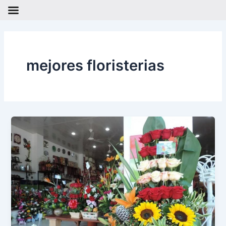
Ir
al
contenido
mejores floristerias